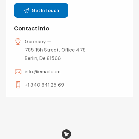
Contact Info
Germany —
785 15h Street, Office 478
Berlin, De 81566
info@email.com
+1 840 841 25 69