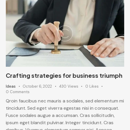
Crafting strategies for business triumph
Ideas
October 6, 2022
430
Views
0
Likes
0
Comments
Qroin faucibus nec mauris a sodales, sed elementum mi
tincidunt. Sed eget viverra egestas nisi in consequat.
Fusce sodales augue a accumsan. Cras sollicitudin,
ipsum eget blandit pulvinar. Integer tincidunt. Cras
dapibus. Vivamus elementum semper nisi. Aenean